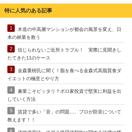
特に人気のある記事
1
木造の中高層マンションが都会の風景を変え、日
本の林業を救う
2
信じられないご近所トラブル！ 実際に見聞きし
たてきた11のケース
3
金森重樹氏に聞く！脂を食べる金森式高脂質食ダ
イエットの極意とやり方
4
兼業こそピッタリ？ボロ家投資で堅実に利益を出
していく方法
5
賃貸で多い「音」の問題…、プロが防音について
教えます！！
6