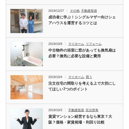
2019/12/27
その他
,
不動産投資
成功者に学ぶ！シングルマザー向けシェ
アハウスを運営するコツとは
2019/10/9
マイホーム
,
リフォーム
中古物件の浴室に窓があっても換気扇は
必要？換気に必要な設備と費用
2019/10/4
マイホーム
,
買う
注文住宅の間取りを考える上で大切にし
てほしい7つのポイント
2019/10/3
不動産投資
,
区分所有
賃貸マンション経営するなら東京？大
阪？価格・家賃相場・利回り比較