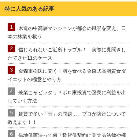
特に人気のある記事
1
木造の中高層マンションが都会の風景を変え、日
本の林業を救う
2
信じられないご近所トラブル！ 実際に見聞きし
たてきた11のケース
3
金森重樹氏に聞く！脂を食べる金森式高脂質食ダ
イエットの極意とやり方
4
兼業こそピッタリ？ボロ家投資で堅実に利益を出
していく方法
5
賃貸で多い「音」の問題…、プロが防音について
教えます！！
6
借地借家法って何？賃貸借契約に関する法律や権