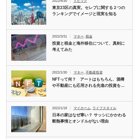
2022/4/30
トピック
東京23区の真実。セレブに関する２つの
ランキングでイメージと現実を知る
2022/3/31
マネー
,
税金
投資と税金と海外移住について、真剣に
考えてみた
2022/1/30
マネー
,
不動産投資
NFTって何？ アートはもちろん、酒樽
や不動産にも応用される先進の投資を…
2022/1/18
マイホーム
,
ライフスタイル
日本の家はなぜ寒い？ サッシにかかわる
断熱事情とオンドルがない理由